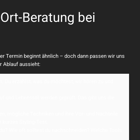
-Ort-Beratung bei
Jeder Termin beginnt ähnlich – doch dann passen wir uns
r Ablauf aussieht:
. Du erzählst, was du möchtest, wir hören zu und
uf und Lebensstil werden geprüft. Das gibt uns die
gen, mögliche Techniken und ihre Vor- und Nachteile
 kurzes Styling-Test.
u? Wie oft solltest du nachschneiden? Welche Tools