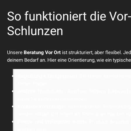
So funktioniert die Vor
Schlunzen
Unsere
Beratung Vor Ort
ist strukturiert, aber flexibel. 
deinem Bedarf an. Hier eine Orientierung, wie ein typische
Begrüßung & Erstgespräch:
Ein kurzes Kennenlernen
stellen Fragen.
Analyse:
Haarstruktur, Kopfhaut, früherer Färbeverla
Basis für sichere Empfehlungen.
Konkrete Vorschläge:
Schnittvarianten, Farbrichtun
werden erklärt. Oft zeigen wir Fotos oder machen ein
Pflege- und Stylingplan:
Welche Produkte brauchst d
machen Sinn?