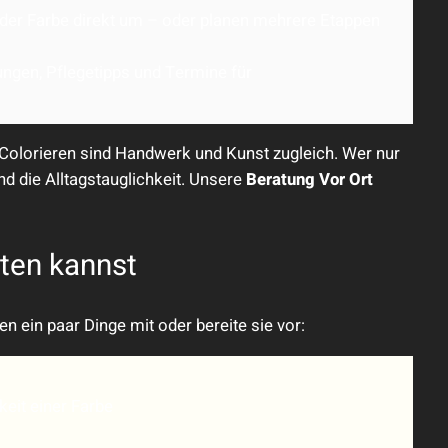
der Farbe direkt um – oder planen mehrere Etappen
gen, Pflegetipps und Termine für
Colorieren sind Handwerk und Kunst zugleich. Wer nur
nd die Alltagstauglichkeit. Unsere
Beratung Vor Ort
ten kannst
n ein paar Dinge mit oder bereite sie vor:
rkeit einer Farbe