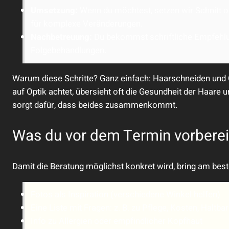
Umsetzung:
Wenn du möchtest, setzen wir Schnitt o
für komplexe Veränderungen.
Nachbetreuung:
Du bekommst schriftliche Empfehlun
Folgebehandlungen.
Warum diese Schritte? Ganz einfach: Haarschneiden und 
auf Optik achtet, übersieht oft die Gesundheit der Haare u
sorgt dafür, dass beides zusammenkommt.
Was du vor dem Termin vorberei
Damit die Beratung möglichst konkret wird, bring am beste
Fotos als Inspiration (verschiedene Winkel helfen)
Eine Liste mit Fragen: z. B. zu Pflege, Kosten, Haltba
Info zu Allergien oder empfindlicher Kopfhaut