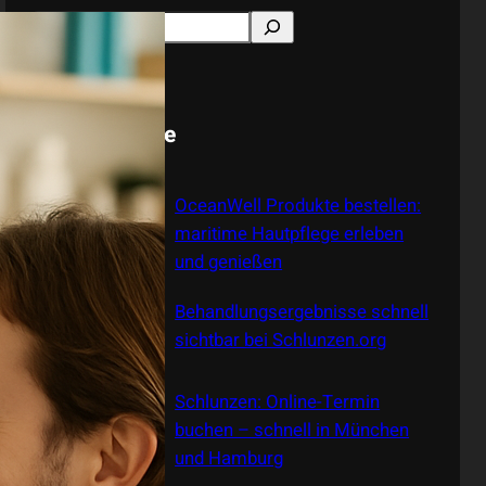
S
e
a
r
Neue Beiträge
c
h
OceanWell Produkte bestellen:
maritime Hautpflege erleben
und genießen
Behandlungsergebnisse schnell
sichtbar bei Schlunzen.org
Schlunzen: Online-Termin
buchen – schnell in München
und Hamburg