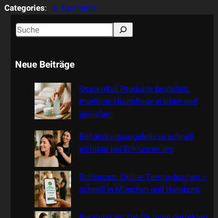
Categories
:
Kosmetik
S
e
a
Neue Beiträge
r
c
OceanWell Produkte bestellen:
h
maritime Hautpflege erleben und
genießen
Behandlungsergebnisse schnell
sichtbar bei Schlunzen.org
Schlunzen: Online-Termin buchen –
schnell in München und Hamburg
Beratung vor Ort für Ihren perfekten