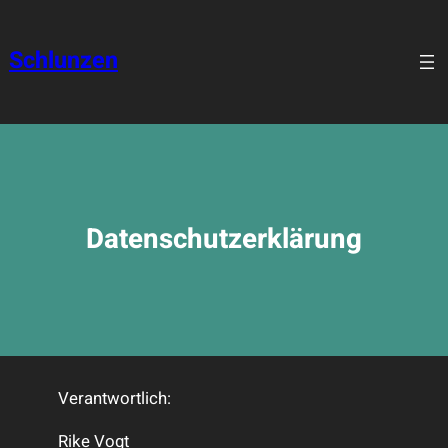
Zum
Inhalt
Schlunzen
springen
Datenschutzerklärung
Verantwortlich:
Rike Vogt